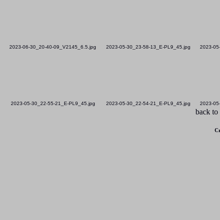
2023-06-30_20-40-09_V2145_6.5.jpg
2023-05-30_23-58-13_E-PL9_45.jpg
2023-05
2023-05-30_22-55-21_E-PL9_45.jpg
2023-05-30_22-54-21_E-PL9_45.jpg
2023-05
back to
Cr