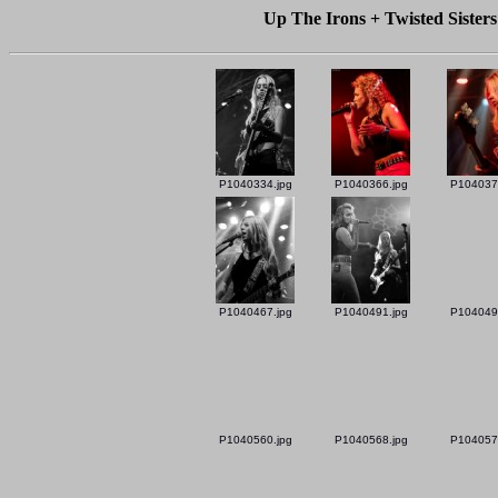
Up The Irons + Twisted Sisters
P1040334.jpg
P1040366.jpg
P104037
P1040467.jpg
P1040491.jpg
P104049
P1040560.jpg
P1040568.jpg
P104057