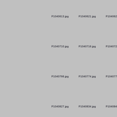
P1040613.jpg
P1040621.jpg
P104062
P1040710.jpg
P1040716.jpg
P104072
P1040766.jpg
P1040774.jpg
P104077
P1040827.jpg
P1040834.jpg
P104084