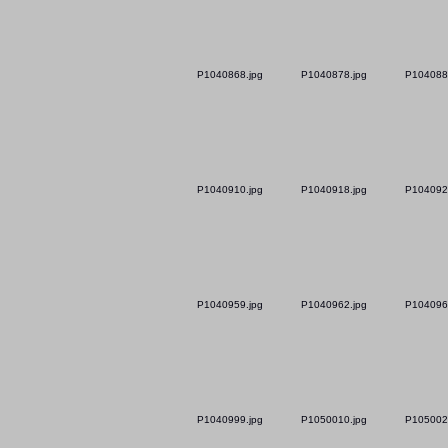
P1040868.jpg
P1040878.jpg
P104088
P1040910.jpg
P1040918.jpg
P104092
P1040959.jpg
P1040962.jpg
P104096
P1040999.jpg
P1050010.jpg
P105002