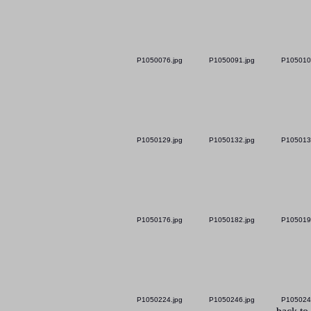
P1050076.jpg
P1050091.jpg
P105010
P1050129.jpg
P1050132.jpg
P105013
P1050176.jpg
P1050182.jpg
P105019
P1050224.jpg
P1050246.jpg
P105024