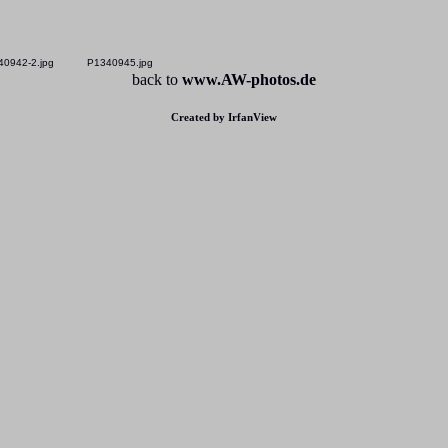
0942-2.jpg
P1340945.jpg
back to
www.AW-photos.de
Created by IrfanView