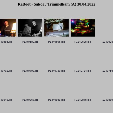
ReBoot - Sakog / Trimmelkam (A) 30.04.2022
40585.jpg
P1340589.jpg
P1340606.jpg
P1340625.jpg
P1340628
40702.jpg
P1340708.jpg
P1340730.jpg
P1340734.jpg
P1340756
40848.jpg
P1340867.jpg
P1340869.jpg
P1340875.jpg
P1340889