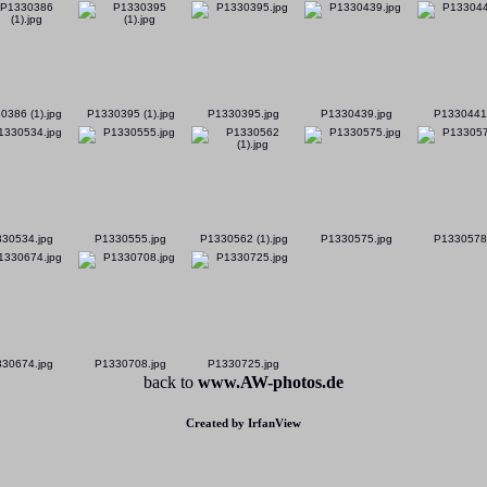
0386 (1).jpg
P1330395 (1).jpg
P1330395.jpg
P1330439.jpg
P1330441
30534.jpg
P1330555.jpg
P1330562 (1).jpg
P1330575.jpg
P1330578
30674.jpg
P1330708.jpg
P1330725.jpg
back to
www.AW-photos.de
Created by IrfanView