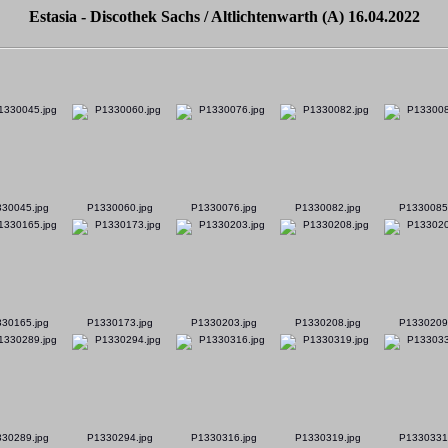
Estasia - Discothek Sachs / Altlichtenwarth (A) 16.04.2022
30045.jpg
P1330060.jpg
P1330076.jpg
P1330082.jpg
P1330085
30165.jpg
P1330173.jpg
P1330203.jpg
P1330208.jpg
P1330209
30289.jpg
P1330294.jpg
P1330316.jpg
P1330319.jpg
P1330331