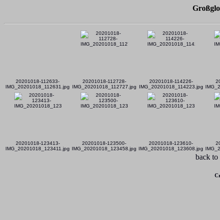
Großglo
20201018-112633-
20201018-112728-
20201018-114226-
2
IMG_20201018_112631.jpg
IMG_20201018_112727.jpg
IMG_20201018_114223.jpg
IMG_2
20201018-123413-
20201018-123500-
20201018-123610-
2
IMG_20201018_123411.jpg
IMG_20201018_123458.jpg
IMG_20201018_123608.jpg
IMG_2
back to
Cr