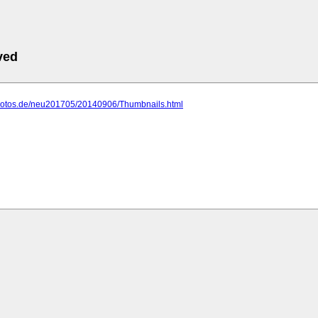
ved
photos.de/neu201705/20140906/Thumbnails.html