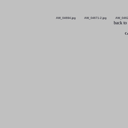
AW_04694.jpg
AW_04671-2.jpg
AW_0462
back to
Cr