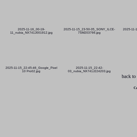
2025-11-16_00-19-
2025-11-15_23-50-35_SONY_ILCE-
2025-11-
11_nubia_NX741J001912.jpg
7SM203766.jpg
2025-11-15_22-45-46_Google_Pixel
2025-11-15_22-42-
10 Pro02.jpg
03_nubia_NX741J224203.jpg
back to
Cr