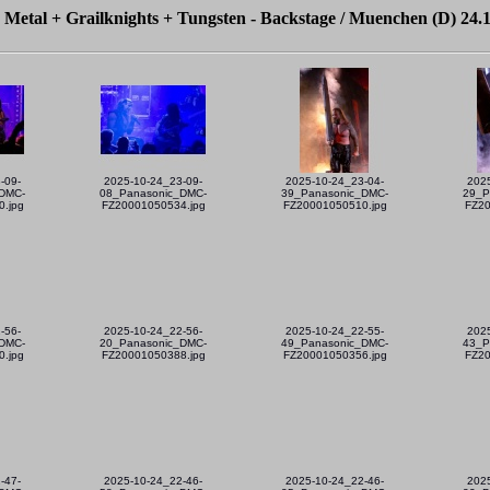
r Metal + Grailknights + Tungsten - Backstage / Muenchen (D) 24.
-09-
2025-10-24_23-09-
2025-10-24_23-04-
202
DMC-
08_Panasonic_DMC-
39_Panasonic_DMC-
29_P
.jpg
FZ20001050534.jpg
FZ20001050510.jpg
FZ20
-56-
2025-10-24_22-56-
2025-10-24_22-55-
202
DMC-
20_Panasonic_DMC-
49_Panasonic_DMC-
43_P
.jpg
FZ20001050388.jpg
FZ20001050356.jpg
FZ20
-47-
2025-10-24_22-46-
2025-10-24_22-46-
202