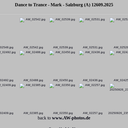
Dance to Trance - Mark - Salzburg (A) 12609.2025
02548.jpg
AW_02542.jpg
AW_02539.jpg
AW_02531.jpg
AW_02528
02492.jpg
AW_02488.jpg
AW_02450.jpg
AW_02436.jpg
AW_02425
02409.jpg
AW_02385.jpg
AW_02350.jpg
AW_02257.jpg
20250926_235
back to
www.AW-photos.de