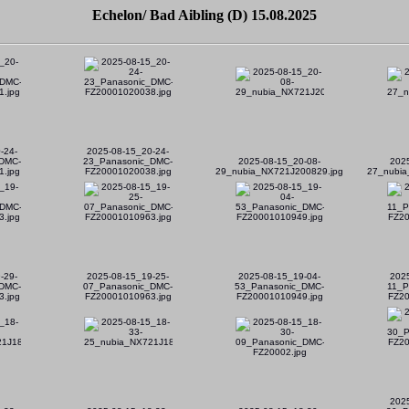
Echelon/ Bad Aibling (D) 15.08.2025
-24-
2025-08-15_20-24-
DMC-
23_Panasonic_DMC-
2025-08-15_20-08-
202
.jpg
FZ20001020038.jpg
29_nubia_NX721J200829.jpg
27_nubia
-29-
2025-08-15_19-25-
2025-08-15_19-04-
202
DMC-
07_Panasonic_DMC-
53_Panasonic_DMC-
11_P
.jpg
FZ20001010963.jpg
FZ20001010949.jpg
FZ20
202