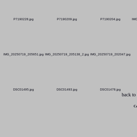
P7190228.jpg
P7190209.jpg
P7190204.jpg
IM
IMG_20250719_205651.jpg
IMG_20250719_205138_2.jpg
IMG_20250719_202047.jpg
DSC01495.jpg
DSC01493.jpg
DSC01478.jpg
back to
Cr