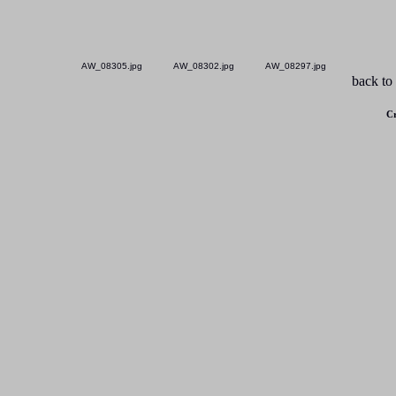
AW_08305.jpg
AW_08302.jpg
AW_08297.jpg
back to
Cr