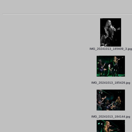
IMG_20241013_185609_3.jpg
IMG_20241013_185426.jpg
IMG_20241013_184144.jpg