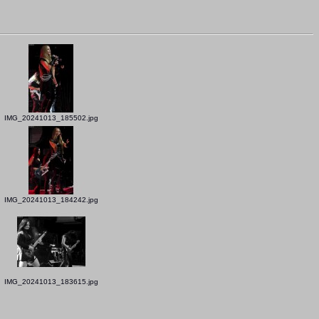
IMG_20241013_185502.jpg
IMG_20241013_184242.jpg
IMG_20241013_183615.jpg