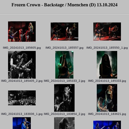
Frozen Crown - Backstage / Muenchen (D) 13.10.2024
IMG_20241013_185605.jpg
IMG_20241013_185557.jpg
IMG_20241013_185550_1.jpg
IMG_20241013_185405_2.jpg
IMG_20241013_185333_2.jpg
IMG_20241013_185333.jpg
IMG_20241013_183936_1.jpg
IMG_20241013_183854_2.jpg
IMG_20241013_183621.jpg