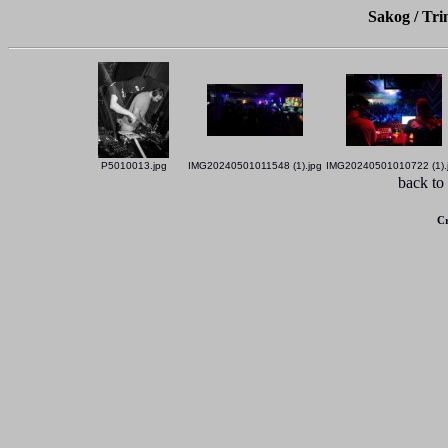
Sakog / Tr
P5010013.jpg
IMG20240501011548 (1).jpg
IMG20240501010722 (1).
back to
Cr