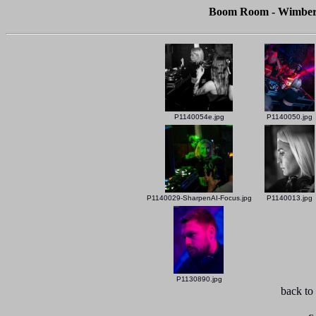
Boom Room - Wimberg
P1140054e.jpg
P1140050.jpg
P1140029-SharpenAI-Focus.jpg
P1140013.jpg
P1130890.jpg
back to