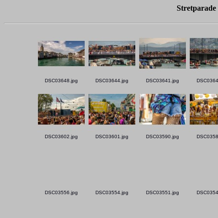
Stretparade 
DSC03648.jpg
DSC03644.jpg
DSC03641.jpg
DSC0364
DSC03602.jpg
DSC03601.jpg
DSC03590.jpg
DSC0358
DSC03556.jpg
DSC03554.jpg
DSC03551.jpg
DSC0354