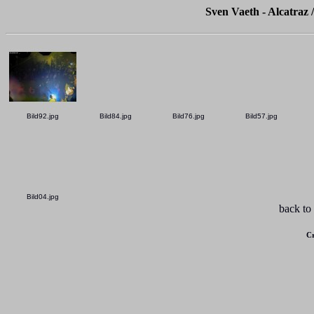
Sven Vaeth - Alcatraz 
Bild92.jpg
Bild84.jpg
Bild76.jpg
Bild57.jpg
Bild04.jpg
back to
Cr